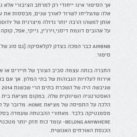
אך הסיפור אינו ייחודי רק למרחב הציבורי אלא ג
אלה שהצליחו לשרוד לאורך שנים, מבססות את ע
על אהובים דוגמת דיסני,וירג'ין, נייקי, אפל, קוק
Airbnb כבר הפכה בצדק לקלאסיקה (גם סוג של
סיפור.
החברה בנתה עצמה סביב הצורך של תיירים או א
אירוח לעלויות הגבוהות של בתי המלון. אך אם 
שג
האסטרטגיה השיווקית שלה. במקום מציאת בית 
הלכה על התפיסה של מצי
מסמנטיקה בלבד. מאחורי ההבטחה שעמדה בסלוג
Belong Anywhere- עומד כוח חזק יותר
הכנסת האורחים האנושית.