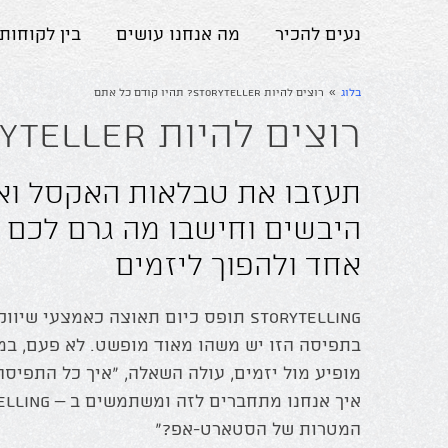
נעים להכיר
מה אנחנו עושים
בין לקוחותי
»
בלוג
רוצים להיות Storyteller? תהיו קודם כל אתם
רוצים להיות Storyteller? תהיו קודם כל אתם
תעזבו את טבלאות האקסל ואת
היבשים וחישבו מה גרם לכם ל
אחד ולהפוך ליזמים
Storytelling
תופס כיום תאוצה כאמצעי שיווקי
בתפיסה הזו יש משהו מאוד מופשט. לא פעם, במ
מופיע מול יזמים, עולה השאלה, "איך כל התפיסה 
איך אנחנו מתחברים לזה ומשתמשים ב –
המטרות של הסטארט-אפ?"