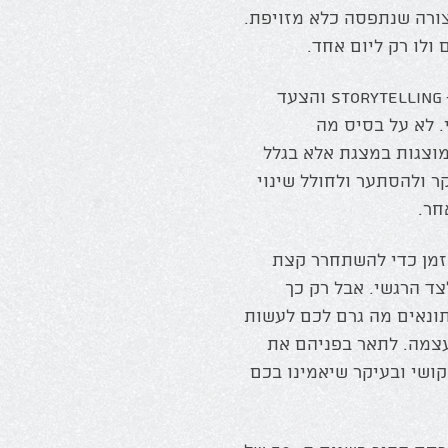
ורה שנתפסה כלא מזויפת.
 ולו רק ליום אחד.
בדיוק מהמקום הזה, יכולים יזמים לבנות את ה – Storytelling והצעד
 הייחודי והאישי. לא על בסיס מה
מוצגות במצגת אלא בגלל
 ולהסתער ולחולל שינוי
חר.
זמן כדי להשתחרר קצת
ד הרגשי. אבל רק כך
תונאים מה גרם לכם לעשות
עצמה. לתאר בפניהם את
ושי ובעיקר שיאמינו בכם