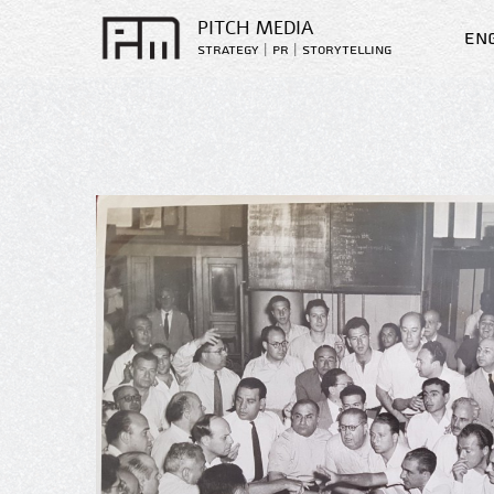
PITCH MEDIA
En
strategy | PR | storytelling