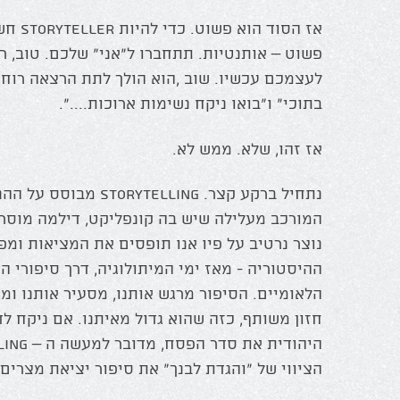
אז הסוד
פשוט – אותנטיות. תתחברו ל"אני" שלכם. טוב, רג
לעצמכם עכשיו. שוב ,הוא הולך לתת הרצאה רוח'נ
בתוכי" ו"בואו ניקח נשימות ארוכות....".
אז זהו, שלא. ממש לא.
נתחיל ברקע קצר. ytelling
המורכב מעלילה שיש בה קונפליקט, דילמה מוסרי
נוצר נרטיב על פיו אנו תופסים את המציאות ומ
ההיסטוריה - מאז ימי המיתולוגיה, דרך סיפורי ה
הלאומיים. הסיפור מרגש אותנו, מסעיר אותנו ומ
חזון משותף, כזה שהוא גדול מאיתנו. אם ניקח ל
הציווי של "והגדת לבנך" את סיפור יציאת מצרים 