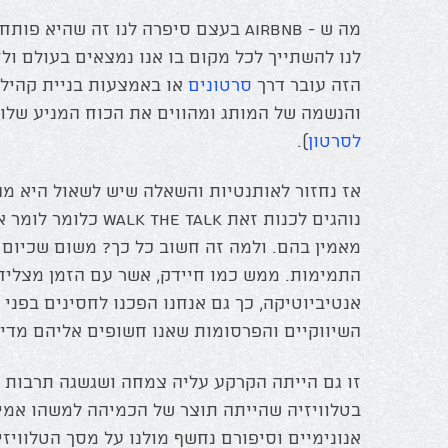
מה ש - Airbnb בעצם סיפרה לנו זה שהי
לנו להשתייך לכל מקום בו אנו נמצאים בעולם ול
הזה עובר דרך
סרטונים
או באמצעות בניית קהיל
והנשמה של המותג ומהווים את הכוח המניע שלו (כ
לסרטון
).
אז נחזור לאותנטיות והשאלה שיש לשאול היא מה
נוהגים לכנות זאת e talk
מאמין בהם. ולמה זה חשוב כל כך? משום שכיום 
התמימות. ממש כמו חיידק, אשר עם הזמן מצליח ל
אנטיביוטיקה, כך גם אנחנו הפכנו לחסינים בפני
השיווקיים והפרסומות שאנו חשופים אליהם מדי י
זו גם הייתה הקרקע עליה צמחה ושגשגה תרבות ת
בטלוויזיה שהייתה תוצר של הכמיהה למשהו אמית
אנונימיים וסיפורם נחשף מולנו על מסך הטלוויזי