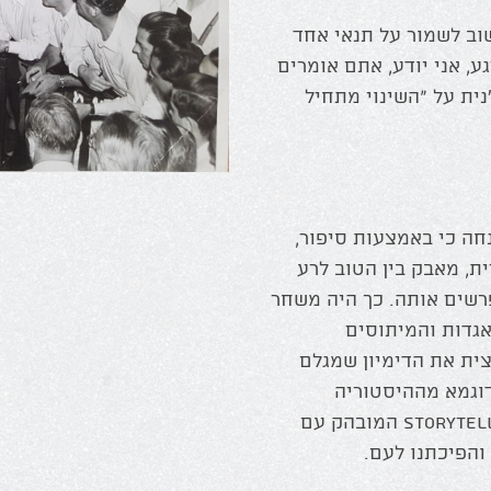
 הוא פשוט. כדי להיות Storyteller חשוב לשמור על תנאי אחד
ע, אני יודע, אתם אומרים
ית על "השינוי מתחיל
Stor מבוסס על ההנחה כי באמצעות סיפור,
ת, מאבק בין הטוב לרע
פרשים אותה. כך היה משחר
אגדות והמיתוסים
צית את הדימיון שמגלם
דוגמא מההיסטוריה
היהודית את סדר הפסח, מדובר למעשה ה – storytelling המובהק עם
והפיכתנו לעם.