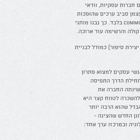
ם חברות עסקיות, וודאי
צמן סביב ערכים שהופכות
אותן למשהו הרבה יותר גדולה מיצרנית של commodity בלבד. כך נבנו מותגי
ה קולה והרשימה עוד ארוכה.
 יצירת סיפור) כמודל לבניית
נשי עסקים למצוא פתרון
בתחילת הדרך התפיסה
יבשה היה של השכרת בתים הרי שבשנת 2014 שינתה החברה את
להשכרה לטווח קצר היא
את home. מדובר על הבדל שהוא הרבה יותר
ן החדש שהציגה -
 מטכנולוגיה ובמרכזו ערך אחד: