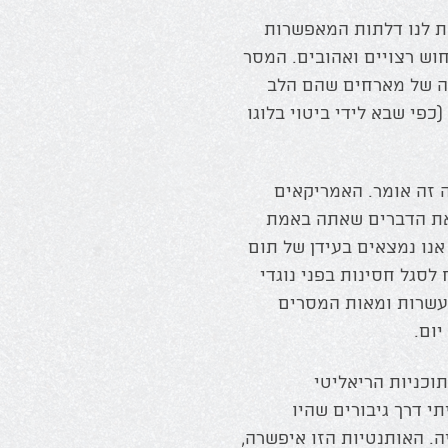
א פותחת לנו דלתות המאפשרות
חוש רצויים ואהובים. המסר
ה של מארחים שהם הלב
פי שבא לידי ביטוי בלוגו
 זה אומר. האמריקאים
Walk th כלומר לומר את הדברים שאתה באמת
אנו נמצאים בעידן של תום
סגל חסינות בפני נוגדי
 עשרות ומאות המסרים
ום.
וכניות הריאליטי
י דרך גיבורים שהיו
ה. האותנטיות הזו איפשרה,