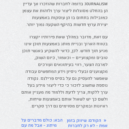
Journalism בדומה לחברות שהוזכרו אך עדיין
הן בהחלט מסוגלות ליצור ערך ולזהות את עצמן
כמובילות בתחום בו הן עוסקות באמצעות
יצירת ערוץ חדשות בהיקף השקעה נמוך יותר.
עם זאת, מדובר במהלך שאת פירותיו יקצרו
בטווח הארוך ובניית מותג באמצעות תוכן אינו
מגיע תוך חודש. לכן, כדאי להשקיע באנשי תוכן
טובים ומקצועיים – וכאמור, כיום השוק,
למרבה הצער, רווי בעיתונאים ועורכים
מקצוענים ובעלי ניסיון וידע המחפשים עבודה
שאפשר להעסיק גם על בסיס פרילנס. נקודה
נוספת שחשוב לזכור כי כדי ליצור מידע בעל
ערך ללקוח, צריך לדעת וללמוד מה מעניין אותם
ולשם כך יש לשאול אותם באמצעות שיחות,
ראיונות ובמקרים מסוימים גם דרך סקרים.
«
הבא
: כולם מדברים על
הקודם
: שיווק בזמן
מיתוג - אבל מה עם
אמת - לא רק לחברות