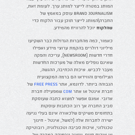
המותג במטרה לייצר למותג ערך. לעומת זאת,
Brand Journalism עוסק במאמץ של
החברה\המותג לייצר תוכן עבור הלקוח כדי
שהלקוח
יוכל להרוויח מהמידע.
כאמור, כמה מהחברות הגדולות כבר השקיעו
מיליוני דולרים בהקמת ערוצי מידע ואפילו
חדרי חדשות (newsroom), עריכה והפקה
שאינם נופלים מאלה של מערכות החדשות
מעבר לכביש. איכות הכתיבה, ההגשה,
הצילומים והווידאו הם ברמה המקצועית
הגבוהה ביותר. לדוגמא, אתר
Free Press
של
חברת אינטל או אתר
COM
שמפעילה חברת
אדובי. אמנם אפשר למצוא כתבה שעוסקת
סביב החברה אך רוב הכתבות עוסקות
בתחומים משיקים שלכאורה אינם בעלי נגיעה
ישירה לחברות אלה (למשל, אינטל - חינוך
טכנולוגי, איכות סביבה וטכנולוגיה, רובוטיקה
או איכות חיים, עיצוב וגרפיקה במקרה של