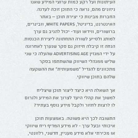
העיתונות ועל רקע כמות ערוצי המידע שאנו
ניזונים מהם, נראה כי התוכן זוכה לעדנה.
החברות מבינות כי יצירת תוכן – באתר
האינטרנט, בדיגיטל, white papers, וובינרים,
ברושורים, ווידאו ועוד- יכול להניב גם ערך
למותג ולסייע לשורה התחתונה ליצירת הכנסות.
הנחה זו קיבלה חיזוק גם סקר שנערך לאחרונה
על ידי המגזין Advertising Age
שהעלה כי שני
שליש ממנהלי השיווק שהשתתפו בסקר
מתכוונים להגדיל "משמעותית" את ההשקעה
שלהם בתוכן שיווקי.
אך השאלה היא כיצד ליצור תוכן שיצליח
למשוך את קהלי היעד לצרוך את המידע ולגרום
לו לרצות לחזור ולקבל מידע נוסף בעתיד?
התשובה לכך היא פשוטה. באמצעות תוכן
איכותי ובעל ערך - לא מידע המדיף ריח שיווקי
או מכירתי אלא מידע מעניין, חדשני, רלוונטי,