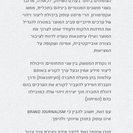
הצומחים ביותר בעולם השיווק. לכאורה, מדובר
בשני מושגים המנוגדים ביניהם בתכלית, ממש
אקסימורון. הרי מיתוג עוסק ביכולת ליצור זיהוי
של ערכים חיוביים סביב המוצר במטרה להגדיל
את הזדהות הלקוח ולעודד אותו לצרוך את
המוצר ואילו עיתונאות נועדה לדווח לציבור
בצורה אובייקטיבית, אמינה ושקופה על
המציאות.
זו נקודת הממשק בין שני התחומים: היכולת
ליצור מידע אמין ובעל ערך לקורא באותם
עולמות בהן פועלת החברה (העיתונאות) ודרך
העברת המידע להעביר לקורא את הערכים בהם
דוגלת החברה תוך יצירת זיהוי שלה כמובילה
בהם (המיתוג).
עם זאת, חשוב להבין כי Brand Journalism
אינו עוסק בתוכן שיווקי ולהיפך.
תוכן שיווקי נועד לייצר מידע ויצירת ערך עבור